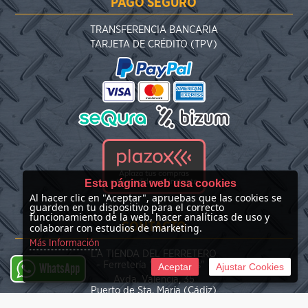
PAGO SEGURO
TRANSFERENCIA BANCARIA
TARJETA DE CRÉDITO (TPV)
Esta página web usa cookies
Al hacer clic en "Aceptar", apruebas que las cookies se
guarden en tu dispositivo para el correcto
funcionamiento de la web, hacer analíticas de uso y
CONTACTO
colaborar con estudios de marketing.
Más Información
LA TIENDA DEL FERRETERO
- Ferretería "Las Nieves" -
Aceptar
Ajustar Cookies
WhatsApp
Avda. Valencia, 35
Puerto de Sta. María (Cádiz)