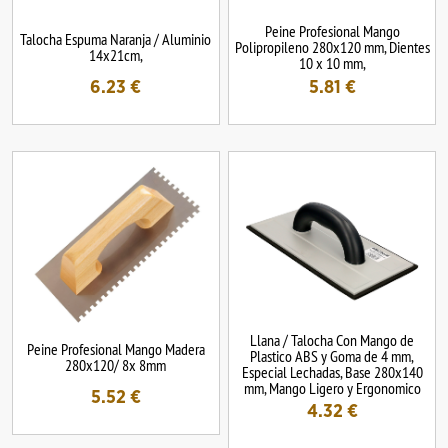
Peine Profesional Mango
Talocha Espuma Naranja / Aluminio
Polipropileno 280x120 mm, Dientes
14x21cm,
10 x 10 mm,
6.23
€
5.81
€
Llana / Talocha Con Mango de
Peine Profesional Mango Madera
Plastico ABS y Goma de 4 mm,
280x120/ 8x 8mm
Especial Lechadas, Base 280x140
mm, Mango Ligero y Ergonomico
5.52
€
4.32
€