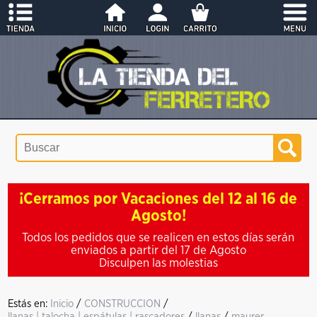
¡Cerramos por Vacaciones del 12 al 16 de
Agosto!
Todos los pedidos que se realicen en estos días serán
enviados a partir del 17 de Agosto
Disculpen las molestias
Estás en:
Inicio
/
CONSTRUCCION
/
llanas | talocha | espátulas | rascadores
/
llanas
/
maurer