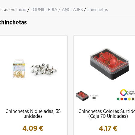
Estás en:
Inicio
/
TORNILLERIA / ANCLAJES
/
chinchetas
chinchetas
Chinchetas Niqueladas, 35
Chinchetas Colores Surtid
unidades
(Caja 70 Unidades)
4.09
€
4.17
€