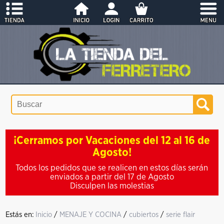
¡Cerramos por Vacaciones del 12 al 16 de
Agosto!
Todos los pedidos que se realicen en estos días serán
enviados a partir del 17 de Agosto
Disculpen las molestias
Estás en:
Inicio
/
MENAJE Y COCINA
/
cubiertos
/
serie flair