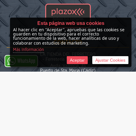
Esta página web usa cookies
Al hacer clic en "Aceptar", apruebas que las cookies se
guarden en tu dispositivo para el correcto
funcionamiento de la web, hacer analíticas de uso y
CONTACTO
colaborar con estudios de marketing.
Más Información
LA TIENDA DEL FERRETERO
- Ferretería "Las Nieves" -
Aceptar
Ajustar Cookies
WhatsApp
Avda. Valencia, 35
Puerto de Sta. María (Cádiz)
(+34) 676 39 30 34
info@latiendadelferretero.com
©
2026 La Tienda del Ferretero