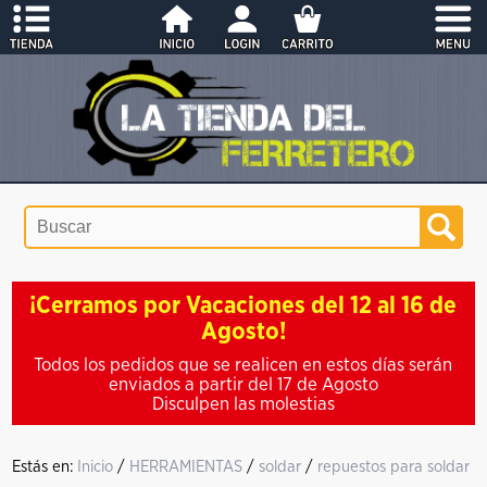
¡Cerramos por Vacaciones del 12 al 16 de
Agosto!
Todos los pedidos que se realicen en estos días serán
enviados a partir del 17 de Agosto
Disculpen las molestias
Estás en:
Inicio
/
HERRAMIENTAS
/
soldar
/
repuestos para soldar