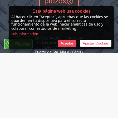
Esta página web usa cookies
Al hacer clic en "Aceptar", apruebas que las cookies se
guarden en tu dispositivo para el correcto
funcionamiento de la web, hacer analíticas de uso y
CONTACTO
colaborar con estudios de marketing.
Más Información
LA TIENDA DEL FERRETERO
- Ferretería "Las Nieves" -
Aceptar
Ajustar Cookies
WhatsApp
Avda. Valencia, 35
Puerto de Sta. María (Cádiz)
(+34) 676 39 30 34
info@latiendadelferretero.com
©
2026 La Tienda del Ferretero
Tienda online creada por http://www.urbecom.com