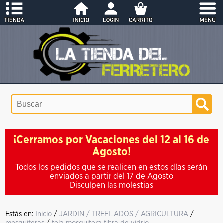
¡Cerramos por Vacaciones del 12 al 16 de
Agosto!
Todos los pedidos que se realicen en estos días serán
enviados a partir del 17 de Agosto
Disculpen las molestias
Estás en:
Inicio
/
JARDIN / TREFILADOS / AGRICULTURA
/
mosquiteras
/
tela mosquitera fibra de vidrio