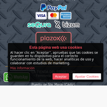
Esta página web usa cookies
Al hacer clic en "Aceptar", apruebas que las cookies se
guarden en tu dispositivo para el correcto
funcionamiento de la web, hacer analíticas de uso y
CONTACTO
colaborar con estudios de marketing.
Más Información
LA TIENDA DEL FERRETERO
- Ferretería "Las Nieves" -
Aceptar
Ajustar Cookies
WhatsApp
Avda. Valencia, 35
Puerto de Sta. María (Cádiz)
(+34) 676 39 30 34
info@latiendadelferretero.com