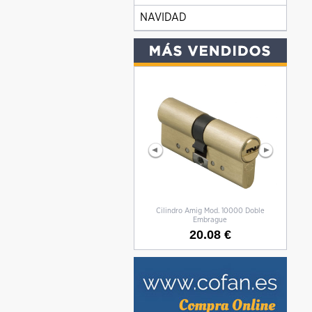
NAVIDAD
Cilindro Amig Mod. 10000 Doble
CILIN
Embrague
20.08 €