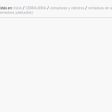
Estás en:
Inicio
/
CERRAJERIA
/
cerraduras y cilindros
/
cerradura de s
cerradura yale(azbe)