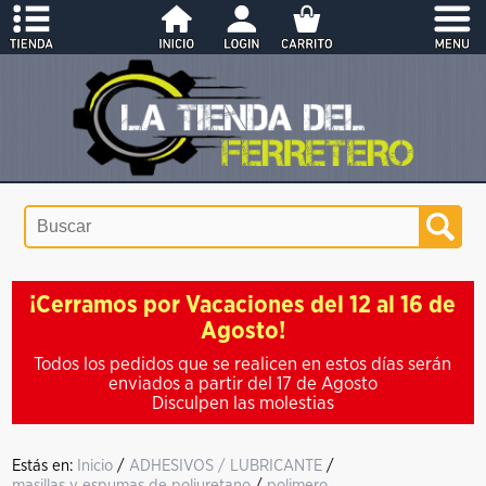
¡Cerramos por Vacaciones del 12 al 16 de
Agosto!
Todos los pedidos que se realicen en estos días serán
enviados a partir del 17 de Agosto
Disculpen las molestias
Estás en:
Inicio
/
ADHESIVOS / LUBRICANTE
/
masillas y espumas de poliuretano
/
polimero