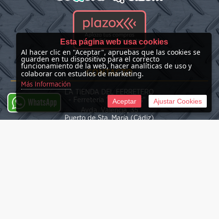
Esta página web usa cookies
Al hacer clic en "Aceptar", apruebas que las cookies se
guarden en tu dispositivo para el correcto
funcionamiento de la web, hacer analíticas de uso y
CONTACTO
colaborar con estudios de marketing.
Más Información
LA TIENDA DEL FERRETERO
- Ferretería "Las Nieves" -
Aceptar
Ajustar Cookies
WhatsApp
Avda. Valencia, 35
Puerto de Sta. María (Cádiz)
(+34) 676 39 30 34
info@latiendadelferretero.com
©
2026 La Tienda del Ferretero