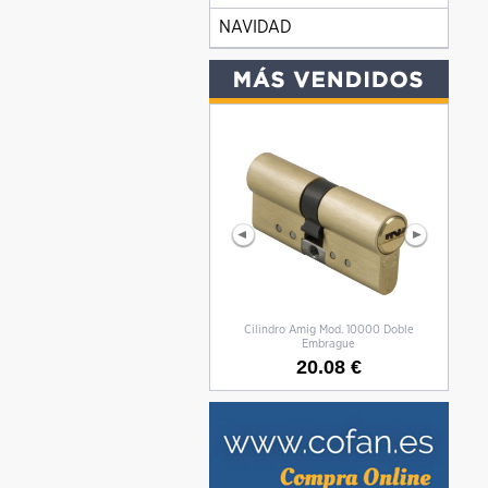
NAVIDAD
Cilindro Amig Mod. 10000 Doble
CILIN
Embrague
20.08 €