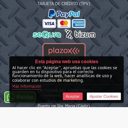
TARJETA DE CRÉDITO (TPV)
Esta página web usa cookies
Al hacer clic en "Aceptar", apruebas que las cookies se
guarden en tu dispositivo para el correcto
funcionamiento de la web, hacer analíticas de uso y
CONTACTO
colaborar con estudios de marketing.
Más Información
LA TIENDA DEL FERRETERO
- Ferretería "Las Nieves" -
Aceptar
Ajustar Cookies
WhatsApp
Avda. Valencia, 35
Puerto de Sta. María (Cádiz)
(+34) 676 39 30 34
info@latiendadelferretero.com