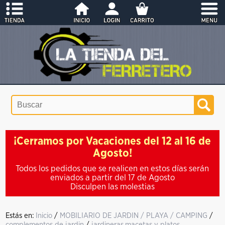
¡Cerramos por Vacaciones del 12 al 16 de
Agosto!
Todos los pedidos que se realicen en estos días serán
enviados a partir del 17 de Agosto
Disculpen las molestias
Estás en:
Inicio
/
MOBILIARIO DE JARDIN / PLAYA / CAMPING
/
complementos de jardin
/
jardineras,macetas y platos