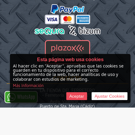
Esta página web usa cookies
Al hacer clic en "Aceptar", apruebas que las cookies se
guarden en tu dispositivo para el correcto
funcionamiento de la web, hacer analíticas de uso y
CONTACTO
colaborar con estudios de marketing.
Más Información
LA TIENDA DEL FERRETERO
- Ferretería "Las Nieves" -
Aceptar
Ajustar Cookies
WhatsApp
Avda. Valencia, 35
Puerto de Sta. María (Cádiz)
(+34) 676 39 30 34
info@latiendadelferretero.com