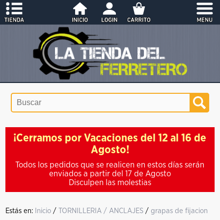
¡Cerramos por Vacaciones del 12 al 16 de
Agosto!
Todos los pedidos que se realicen en estos días serán
enviados a partir del 17 de Agosto
Disculpen las molestias
Estás en:
Inicio
/
TORNILLERIA / ANCLAJES
/
grapas de fijacion