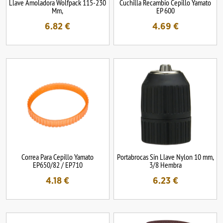
Llave Amoladora Wolfpack 115-230
Cuchilla Recambio Cepillo Yamato
Mm,
EP 600
6.82
€
4.69
€
Correa Para Cepillo Yamato
Portabrocas Sin Llave Nylon 10 mm,
EP650/82 / EP710
3/8 Hembra
4.18
€
6.23
€