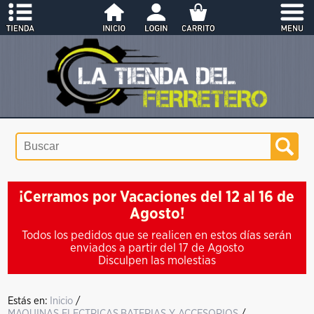
¡Cerramos por Vacaciones del 12 al 16 de
Agosto!
Todos los pedidos que se realicen en estos días serán
enviados a partir del 17 de Agosto
Disculpen las molestias
Estás en:
Inicio
/
MAQUINAS ELECTRICAS,BATERIAS Y ACCESORIOS
/