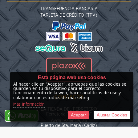
TRANSFERENCIA BANCARIA
TARJETA DE CRÉDITO (TPV)
Esta página web usa cookies
Al hacer clic en "Aceptar", apruebas que las cookies se
guarden en tu dispositivo para el correcto
funcionamiento de la web, hacer analíticas de uso y
CONTACTO
colaborar con estudios de marketing.
Más Información
LA TIENDA DEL FERRETERO
- Ferretería "Las Nieves" -
Aceptar
Ajustar Cookies
WhatsApp
Avda. Valencia, 35
Puerto de Sta. María (Cádiz)
(+34) 676 39 30 34