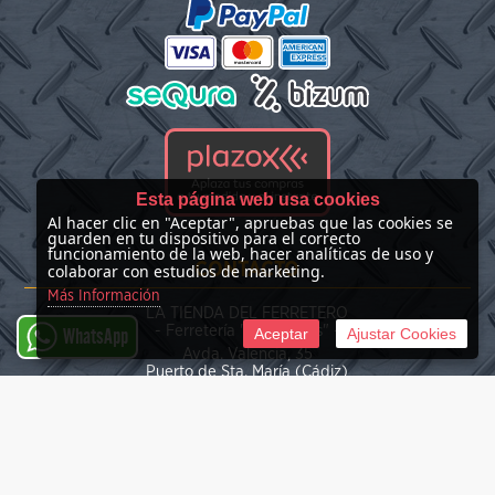
Esta página web usa cookies
Al hacer clic en "Aceptar", apruebas que las cookies se
guarden en tu dispositivo para el correcto
funcionamiento de la web, hacer analíticas de uso y
CONTACTO
colaborar con estudios de marketing.
Más Información
LA TIENDA DEL FERRETERO
- Ferretería "Las Nieves" -
Aceptar
Ajustar Cookies
WhatsApp
Avda. Valencia, 35
Puerto de Sta. María (Cádiz)
(+34) 676 39 30 34
info@latiendadelferretero.com