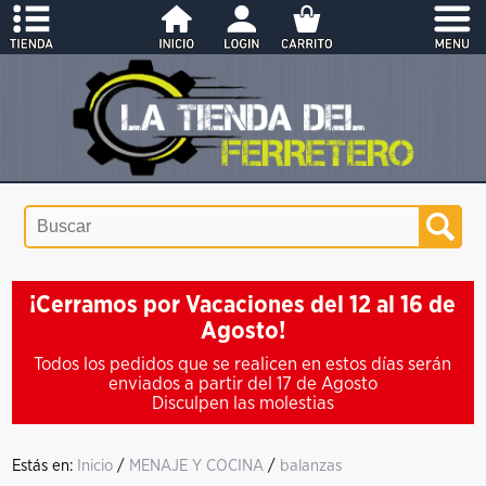
¡Cerramos por Vacaciones del 12 al 16 de
Agosto!
Todos los pedidos que se realicen en estos días serán
enviados a partir del 17 de Agosto
Disculpen las molestias
Estás en:
Inicio
/
MENAJE Y COCINA
/
balanzas