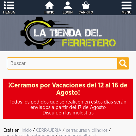
¡Cerramos por Vacaciones del 12 al 16 de
Agosto!
Todos los pedidos que se realicen en estos días serán
enviados a partir del 17 de Agosto
Disculpen las molestias
Estás en:
Inicio
/
CERRAJERIA
/
cerraduras y cilindros
/
cerraduras de sobreponer
/
cerradura wolfpack