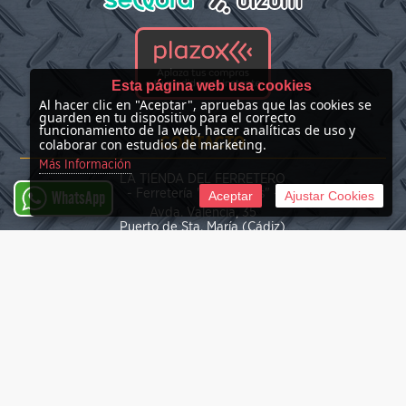
Esta página web usa cookies
Al hacer clic en "Aceptar", apruebas que las cookies se
guarden en tu dispositivo para el correcto
funcionamiento de la web, hacer analíticas de uso y
CONTACTO
colaborar con estudios de marketing.
Más Información
LA TIENDA DEL FERRETERO
- Ferretería "Las Nieves" -
Aceptar
Ajustar Cookies
WhatsApp
Avda. Valencia, 35
Puerto de Sta. María (Cádiz)
(+34) 676 39 30 34
info@latiendadelferretero.com