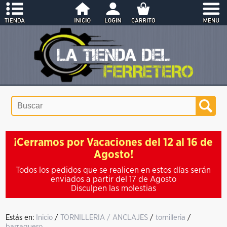
¡Cerramos por Vacaciones del 12 al 16 de
Agosto!
Todos los pedidos que se realicen en estos días serán
enviados a partir del 17 de Agosto
Disculpen las molestias
Estás en:
Inicio
/
TORNILLERIA / ANCLAJES
/
tornilleria
/
barraquero