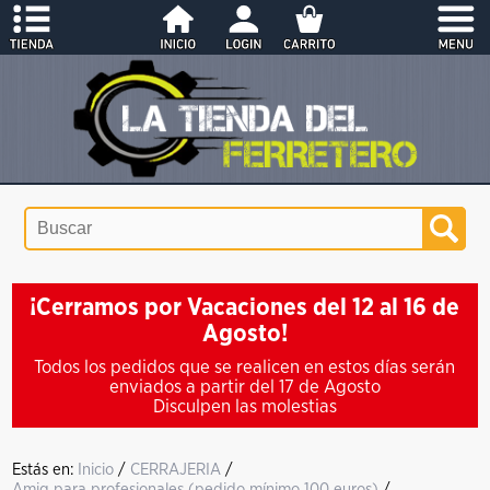
¡Cerramos por Vacaciones del 12 al 16 de
Agosto!
Todos los pedidos que se realicen en estos días serán
enviados a partir del 17 de Agosto
Disculpen las molestias
Estás en:
Inicio
/
CERRAJERIA
/
Amig para profesionales (pedido mínimo 100 euros)
/