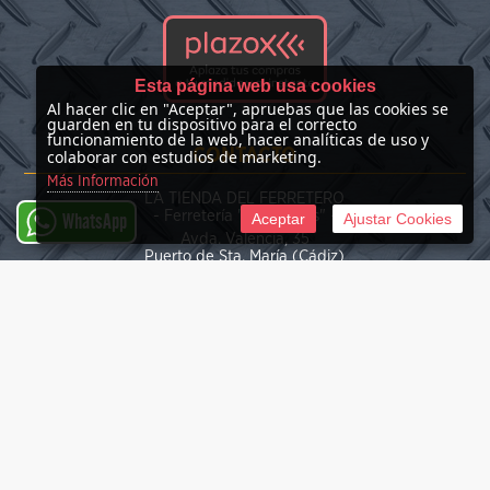
Esta página web usa cookies
Al hacer clic en "Aceptar", apruebas que las cookies se
guarden en tu dispositivo para el correcto
funcionamiento de la web, hacer analíticas de uso y
CONTACTO
colaborar con estudios de marketing.
Más Información
LA TIENDA DEL FERRETERO
- Ferretería "Las Nieves" -
Aceptar
Ajustar Cookies
WhatsApp
Avda. Valencia, 35
Puerto de Sta. María (Cádiz)
(+34) 676 39 30 34
info@latiendadelferretero.com
©
2026 La Tienda del Ferretero