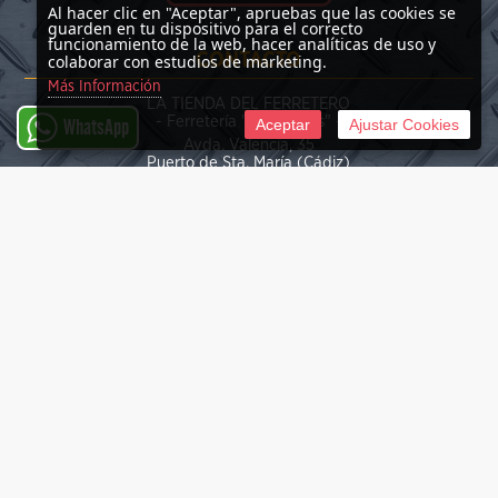
Al hacer clic en "Aceptar", apruebas que las cookies se
guarden en tu dispositivo para el correcto
funcionamiento de la web, hacer analíticas de uso y
CONTACTO
colaborar con estudios de marketing.
Más Información
LA TIENDA DEL FERRETERO
- Ferretería "Las Nieves" -
Aceptar
Ajustar Cookies
WhatsApp
Avda. Valencia, 35
Puerto de Sta. María (Cádiz)
(+34) 676 39 30 34
info@latiendadelferretero.com
©
2026 La Tienda del Ferretero
Tienda online creada por http://www.urbecom.com