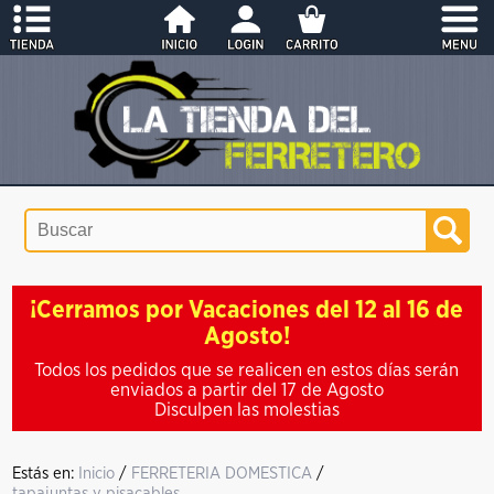
¡Cerramos por Vacaciones del 12 al 16 de
Agosto!
Todos los pedidos que se realicen en estos días serán
enviados a partir del 17 de Agosto
Disculpen las molestias
Estás en:
Inicio
/
FERRETERIA DOMESTICA
/
tapajuntas y pisacables