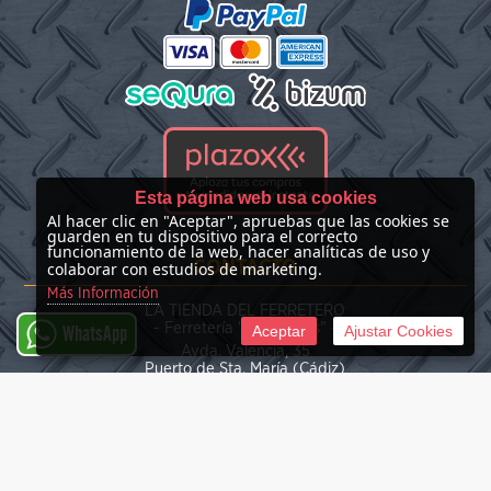
Esta página web usa cookies
Al hacer clic en "Aceptar", apruebas que las cookies se
guarden en tu dispositivo para el correcto
funcionamiento de la web, hacer analíticas de uso y
CONTACTO
colaborar con estudios de marketing.
Más Información
LA TIENDA DEL FERRETERO
- Ferretería "Las Nieves" -
Aceptar
Ajustar Cookies
WhatsApp
Avda. Valencia, 35
Puerto de Sta. María (Cádiz)
(+34) 676 39 30 34
info@latiendadelferretero.com