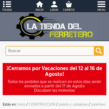
¡Cerramos por Vacaciones del 12 al 16 de
Agosto!
Todos los pedidos que se realicen en estos días serán
enviados a partir del 17 de Agosto
Disculpen las molestias
Estás en:
Inicio
/
CONSTRUCCION
/
paleta y catalanas
/
paletines