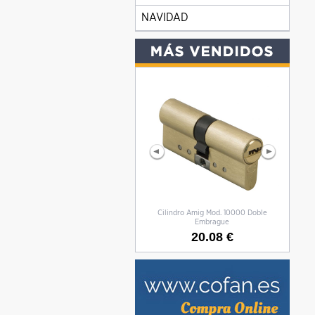
NAVIDAD
Cilindro Amig Mod. 10000 Doble
CILIN
Embrague
20.08 €