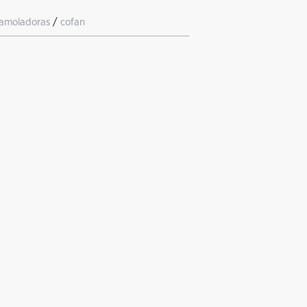
amoladoras
/
cofan