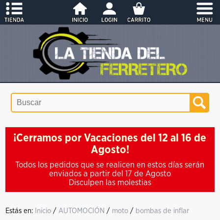
¡Cerramos por Vacaciones del 12 al 16 de
Agosto!
Todos los pedidos que se realicen en estos días serán
enviados a partir del 17 de Agosto
Disculpen las molestias
Estás en:
Inicio
/
AUTOMOCIÓN
/
moto
/
bombas de inflar