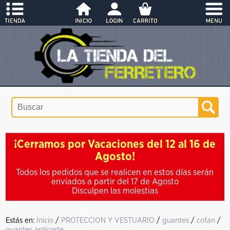
¡Cerramos por Vacaciones del 12 al 16 de
Agosto!
Todos los pedidos que se realicen en estos días serán
enviados a partir del 17 de Agosto
Disculpen las molestias
Estás en:
Inicio
/
PROTECCION Y VESTUARIO
/
guantes
/
cofan
/
guantes anticorte