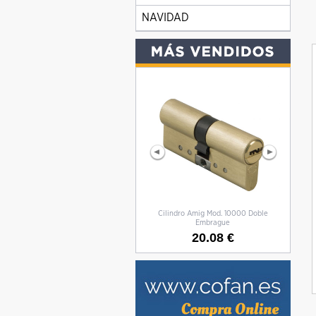
NAVIDAD
Cilindro Amig Mod. 10000 Doble
CILIN
Embrague
20.08 €