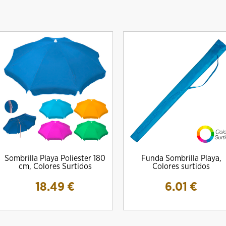
DRO Amig MOD. 10000E Para
Cilindro Amig Mod. 10000S Simple
CERRADURA M
Sombrilla Playa Poliester 180
Funda Sombrilla Playa,
escudos Ezcurra
Embrague
13.
cm, Colores Surtidos
Colores surtidos
20.08 €
22.08 €
18.49
€
6.01
€