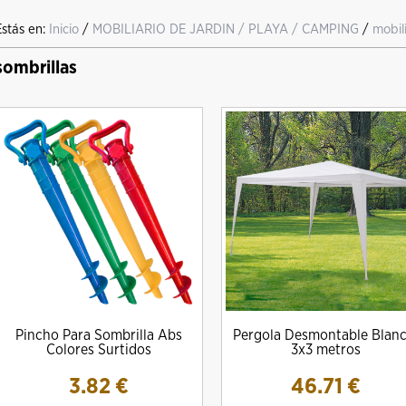
Estás en:
Inicio
/
MOBILIARIO DE JARDIN / PLAYA / CAMPING
/
mobil
sombrillas
Pincho Para Sombrilla Abs
Pergola Desmontable Blanc
Colores Surtidos
3x3 metros
3.82
€
46.71
€