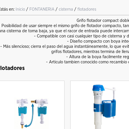
Estás en:
Inicio
/
FONTANERIA
/
cisterna
/
flotadores
Grifo flotador compact dobl
- Posibilidad de usar siempre el mismo grifo de flotador compacto, ta
una cisterna de toma baja, ya que el racor de entrada puede intercamb
- Compatible con casi cualquier tipo de cisterna y 
- Diseño compacto con boya int
- Más silencioso; cierra el paso del agua instantáneamente, lo que evit
grifos flotadores, mientras termina de llen
- Altura de la boya facilmente re
- Articulo tambien conocido como recambio ci
flotadores