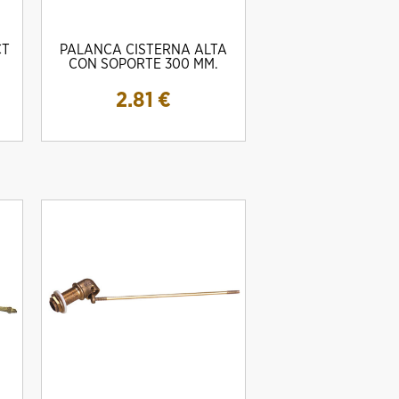
CT
PALANCA CISTERNA ALTA
CON SOPORTE 300 MM.
2.81
€
OD. 334 AMIG
TERMO ELECTRICO 50L DELTA
Bombas centrífugas con prefil
VERTICAL
piscinas bps-120m 1.2 c.v 
70 €
120.00 €
234.13 €