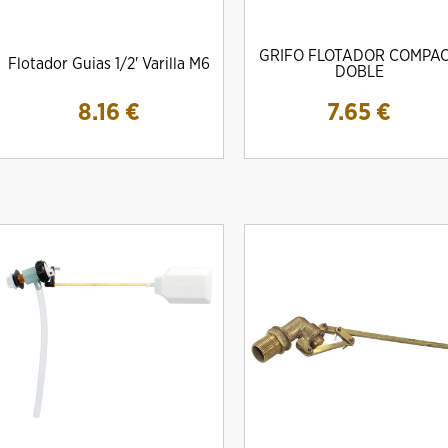
GRIFO FLOTADOR COMPA
Flotador Guias 1/2' Varilla M6
DOBLE
8.16
€
7.65
€
DRO Amig MOD. 10000E Para
Cilindro Amig Mod. 10000S Simple
CERRADURA M
escudos Ezcurra
Embrague
13.
20.08 €
22.08 €