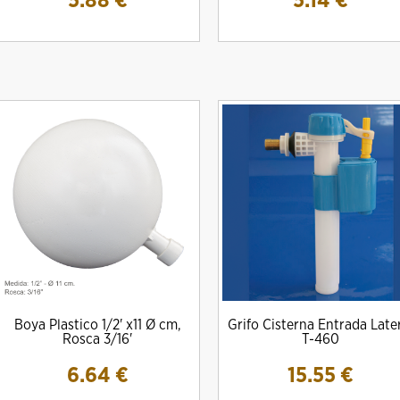
5.88
€
5.14
€
Boya Plastico 1/2' x11 Ø cm,
Grifo Cisterna Entrada Late
Rosca 3/16'
T-460
6.64
€
15.55
€