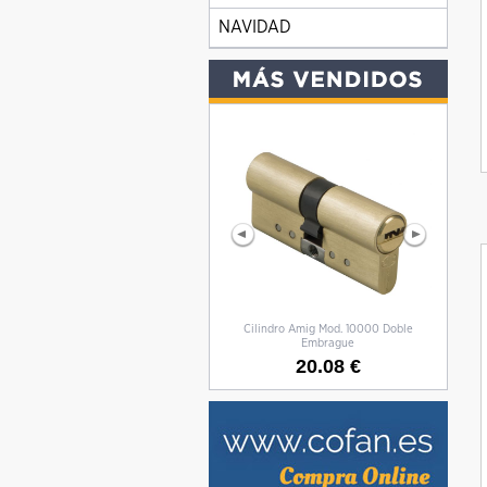
NAVIDAD
Cilindro Amig Mod. 10000 Doble
CILIN
Embrague
20.08 €