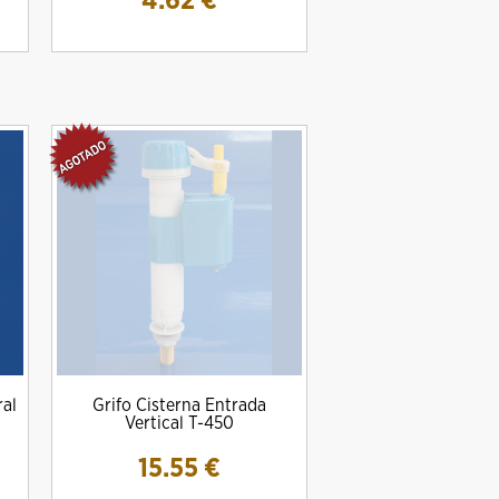
4.62
€
ral
Grifo Cisterna Entrada
Vertical T-450
15.55
€