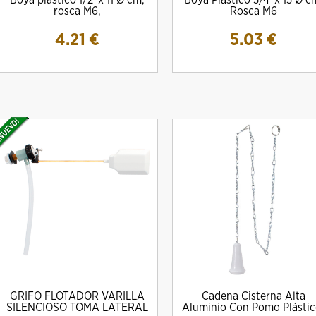
Boya plastico 1/2' x 11 Ø cm,
Boya Plastico 3/4' x 13 Ø c
rosca M6,
Rosca M6
4.21
€
5.03
€
GRIFO FLOTADOR VARILLA
Cadena Cisterna Alta
SILENCIOSO TOMA LATERAL
Aluminio Con Pomo Plástic