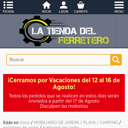
¡Cerramos por Vacaciones del 12 al 16 de
Agosto!
Todos los pedidos que se realicen en estos días serán
enviados a partir del 17 de Agosto
Disculpen las molestias
Estás en:
Inicio
/
MOBILIARIO DE JARDIN / PLAYA / CAMPING
/
mobiliario de jardin
/
tumbonas de jardin