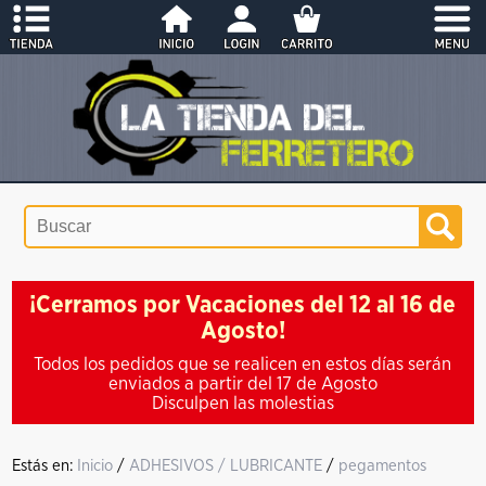
¡Cerramos por Vacaciones del 12 al 16 de
Agosto!
Todos los pedidos que se realicen en estos días serán
enviados a partir del 17 de Agosto
Disculpen las molestias
Estás en:
Inicio
/
ADHESIVOS / LUBRICANTE
/
pegamentos