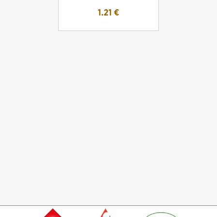
1.21
€