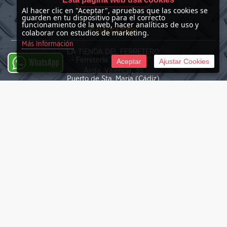
Al hacer clic en "Aceptar", apruebas que las cookies se
guarden en tu dispositivo para el correcto
funcionamiento de la web, hacer analíticas de uso y
CONTACTO
colaborar con estudios de marketing.
Más Información
LA TIENDA DEL FERRETERO
- Ferretería "Las Nieves" -
Aceptar
Ajustar Cookies
WhatsApp
Avda. Valencia, 35
Puerto de Sta. María (Cádiz)
(+34) 676 39 30 34
info@latiendadelferretero.com
©
2026 La Tienda del Ferretero
Tienda online creada por http://www.urbecom.com