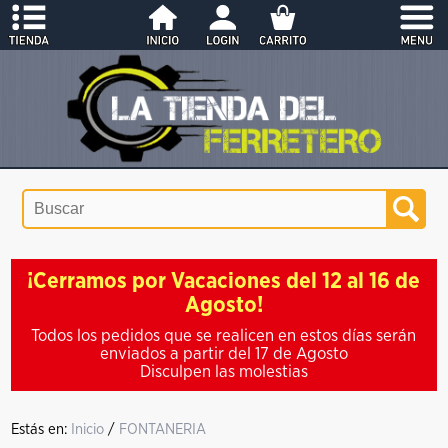
¡Cerramos por Vacaciones del 12 al 16 de
Agosto!
Todos los pedidos que se realicen en estos días serán
enviados a partir del 17 de Agosto
Disculpen las molestias
Estás en:
Inicio
/
FONTANERIA