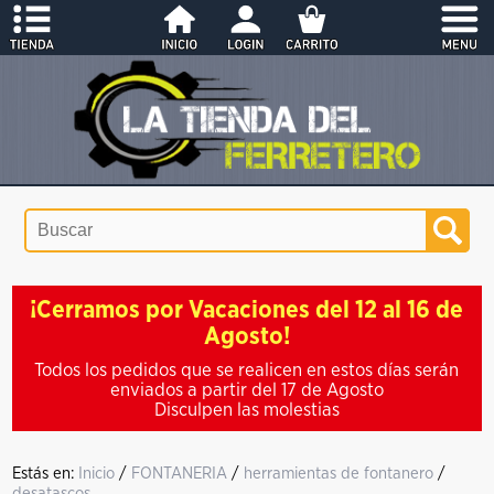
¡Cerramos por Vacaciones del 12 al 16 de
Agosto!
Todos los pedidos que se realicen en estos días serán
enviados a partir del 17 de Agosto
Disculpen las molestias
Estás en:
Inicio
/
FONTANERIA
/
herramientas de fontanero
/
desatascos