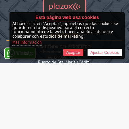
Esta página web usa cookies
Al hacer clic en "Aceptar", apruebas que las cookies se
guarden en tu dispositivo para el correcto
funcionamiento de la web, hacer analíticas de uso y
CONTACTO
colaborar con estudios de marketing.
Más Información
LA TIENDA DEL FERRETERO
- Ferretería "Las Nieves" -
Aceptar
Ajustar Cookies
WhatsApp
Avda. Valencia, 35
Puerto de Sta. María (Cádiz)
(+34) 676 39 30 34
info@latiendadelferretero.com
©
2026 La Tienda del Ferretero