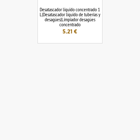
Desatascador líquido concentrado 1
L|Desatascador líquido de tuberías y
desagües|Limpiador desagües
concentrado
5.21
€