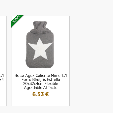
,7l
Bolsa Agua Caliente Mimo 1,7l
OD. 334 AMIG
TERMO ELECTRICO 50L DELTA
Bombas centrífugas con prefil
2x4
Forro Bla/gris Estrella
VERTICAL
piscinas bps-120m 1.2 c.v 
70 €
l
20x32x4cm Flexible
120.00 €
234.13 €
Agradable Al Tacto
6.53
€