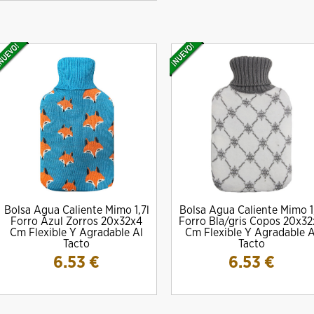
Bolsa Agua Caliente Mimo 1,7l
Bolsa Agua Caliente Mimo 1
DRO Amig MOD. 10000E Para
Cilindro Amig Mod. 10000S Simple
CERRADURA M
Forro Azul Zorros 20x32x4
Forro Bla/gris Copos 20x3
escudos Ezcurra
Embrague
13.
Cm Flexible Y Agradable Al
Cm Flexible Y Agradable A
20.08 €
22.08 €
Tacto
Tacto
6.53
€
6.53
€