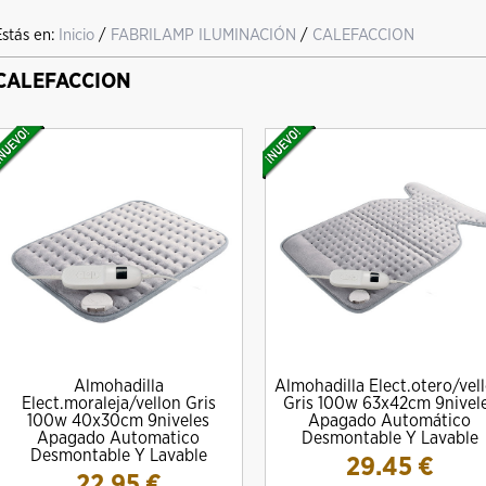
Estás en:
Inicio
/
FABRILAMP ILUMINACIÓN
/
CALEFACCION
CALEFACCION
Almohadilla
Almohadilla Elect.otero/vel
Elect.moraleja/vellon Gris
Gris 100w 63x42cm 9nivel
100w 40x30cm 9niveles
Apagado Automático
Apagado Automatico
Desmontable Y Lavable
Desmontable Y Lavable
29.45
€
22.95
€