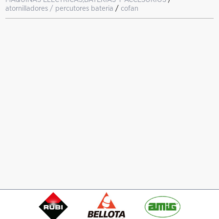
atornilladores / percutores bateria
/
cofan