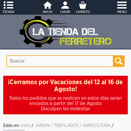
¡Cerramos por Vacaciones del 12 al 16 de
Agosto!
Todos los pedidos que se realicen en estos días serán
enviados a partir del 17 de Agosto
Disculpen las molestias
Estás en:
Inicio
/
JARDIN / TREFILADOS / AGRICULTURA
/
pastormatic