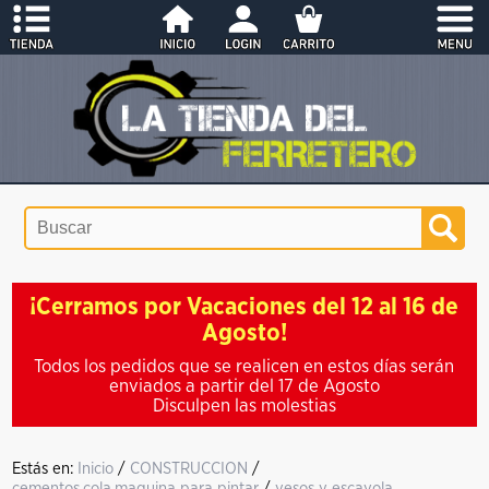
¡Cerramos por Vacaciones del 12 al 16 de
Agosto!
Todos los pedidos que se realicen en estos días serán
enviados a partir del 17 de Agosto
Disculpen las molestias
Estás en:
Inicio
/
CONSTRUCCION
/
cementos,cola,maquina para pintar
/
yesos y escayola