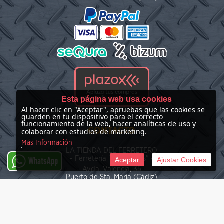
Esta página web usa cookies
Al hacer clic en "Aceptar", apruebas que las cookies se
guarden en tu dispositivo para el correcto
funcionamiento de la web, hacer analíticas de uso y
CONTACTO
colaborar con estudios de marketing.
Más Información
LA TIENDA DEL FERRETERO
- Ferretería "Las Nieves" -
Aceptar
Ajustar Cookies
WhatsApp
Avda. Valencia, 35
Puerto de Sta. María (Cádiz)
(+34) 676 39 30 34
info@latiendadelferretero.com