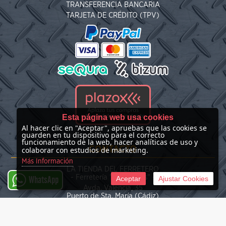
TRANSFERENCIA BANCARIA
TARJETA DE CRÉDITO (TPV)
Esta página web usa cookies
Al hacer clic en "Aceptar", apruebas que las cookies se
guarden en tu dispositivo para el correcto
funcionamiento de la web, hacer analíticas de uso y
CONTACTO
colaborar con estudios de marketing.
Más Información
LA TIENDA DEL FERRETERO
- Ferretería "Las Nieves" -
Aceptar
Ajustar Cookies
WhatsApp
Avda. Valencia, 35
Puerto de Sta. María (Cádiz)
(+34) 676 39 30 34
info@latiendadelferretero.com