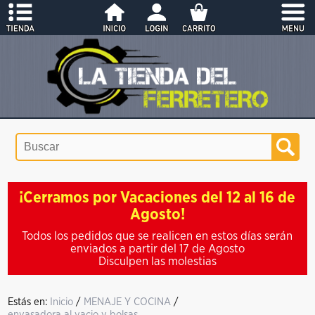
¡Cerramos por Vacaciones del 12 al 16 de
Agosto!
Todos los pedidos que se realicen en estos días serán
enviados a partir del 17 de Agosto
Disculpen las molestias
Estás en:
Inicio
/
MENAJE Y COCINA
/
envasadora al vacio y bolsas