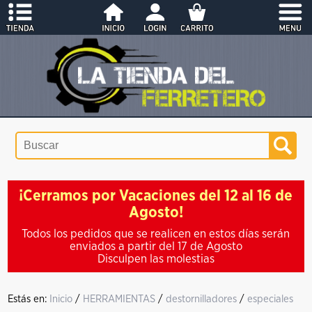
¡Cerramos por Vacaciones del 12 al 16 de
Agosto!
Todos los pedidos que se realicen en estos días serán
enviados a partir del 17 de Agosto
Disculpen las molestias
Estás en:
Inicio
/
HERRAMIENTAS
/
destornilladores
/
especiales