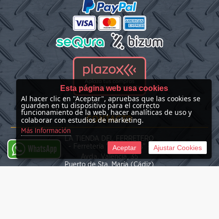
Esta página web usa cookies
Al hacer clic en "Aceptar", apruebas que las cookies se
guarden en tu dispositivo para el correcto
funcionamiento de la web, hacer analíticas de uso y
CONTACTO
colaborar con estudios de marketing.
Más Información
LA TIENDA DEL FERRETERO
- Ferretería "Las Nieves" -
Aceptar
Ajustar Cookies
WhatsApp
Avda. Valencia, 35
Puerto de Sta. María (Cádiz)
(+34) 676 39 30 34
info@latiendadelferretero.com