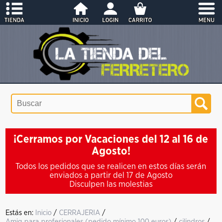
¡Cerramos por Vacaciones del 12 al 16 de
Agosto!
Todos los pedidos que se realicen en estos días serán
enviados a partir del 17 de Agosto
Disculpen las molestias
Estás en:
Inicio
/
CERRAJERIA
/
Amig para profesionales (pedido mínimo 100 euros)
/
cilindros
/