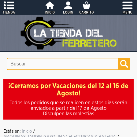
¡Cerramos por Vacaciones del 12 al 16 de
Agosto!
Todos los pedidos que se realicen en estos días serán
enviados a partir del 17 de Agosto
Disculpen las molestias
Estás en:
Inicio
/
MAQUINAS JARDIN GASOLINA/ ELECTRICAS Y BATERIA
/