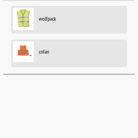
wolfpack
cofan