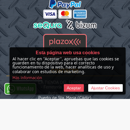
Esta página web usa cookies
Al hacer clic en "Aceptar", apruebas que las cookies se
guarden en tu dispositivo para el correcto
funcionamiento de la web, hacer analíticas de uso y
CONTACTO
colaborar con estudios de marketing.
Más Información
LA TIENDA DEL FERRETERO
- Ferretería "Las Nieves" -
Aceptar
Ajustar Cookies
WhatsApp
Avda. Valencia, 35
Puerto de Sta. María (Cádiz)
(+34) 676 39 30 34
info@latiendadelferretero.com