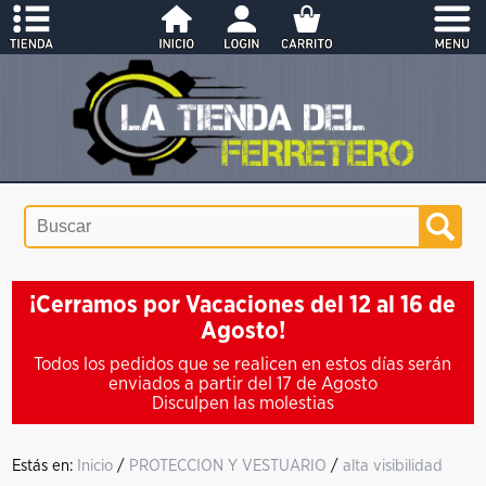
¡Cerramos por Vacaciones del 12 al 16 de
Agosto!
Todos los pedidos que se realicen en estos días serán
enviados a partir del 17 de Agosto
Disculpen las molestias
Estás en:
Inicio
/
PROTECCION Y VESTUARIO
/
alta visibilidad