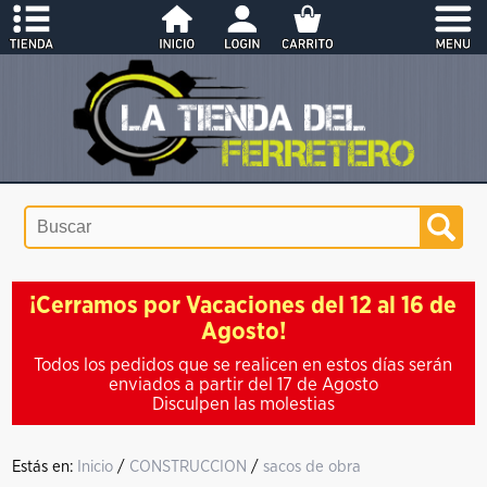
¡Cerramos por Vacaciones del 12 al 16 de
Agosto!
Todos los pedidos que se realicen en estos días serán
enviados a partir del 17 de Agosto
Disculpen las molestias
Estás en:
Inicio
/
CONSTRUCCION
/
sacos de obra