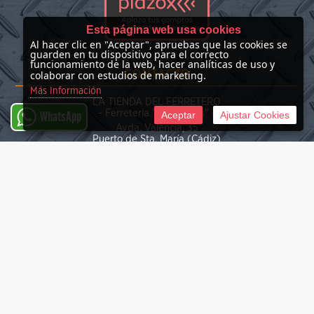
Esta página web usa cookies
Al hacer clic en "Aceptar", apruebas que las cookies se
guarden en tu dispositivo para el correcto
funcionamiento de la web, hacer analíticas de uso y
CONTACTO
colaborar con estudios de marketing.
Más Información
LA TIENDA DEL FERRETERO
- Ferretería "Las Nieves" -
Aceptar
Ajustar Cookies
WhatsApp
Avda. Valencia, 35
Puerto de Sta. María (Cádiz)
(+34) 676 39 30 34
info@latiendadelferretero.com
©
2026 La Tienda del Ferretero
Tienda online creada por http://www.urbecom.com