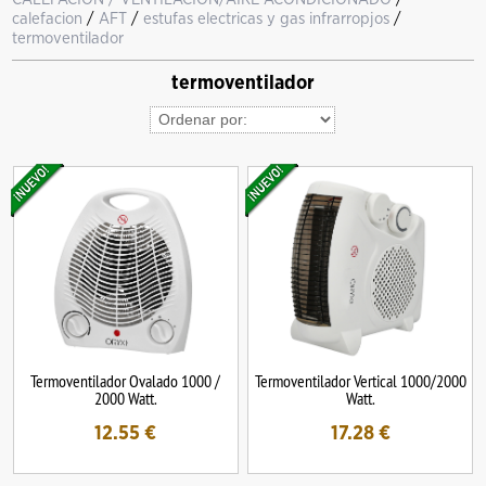
calefacion
/
AFT
/
estufas electricas y gas infrarropjos
/
termoventilador
termoventilador
Termoventilador Ovalado 1000 /
Termoventilador Vertical 1000/2000
2000 Watt.
Watt.
12.55
€
17.28
€