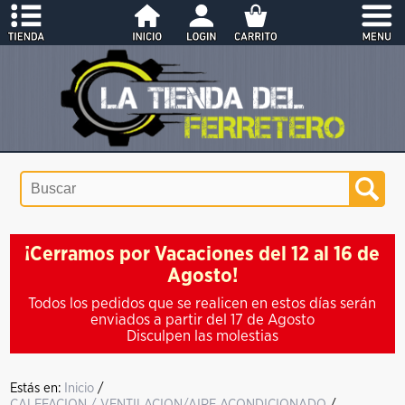
¡Cerramos por Vacaciones del 12 al 16 de
Agosto!
Todos los pedidos que se realicen en estos días serán
enviados a partir del 17 de Agosto
Disculpen las molestias
Estás en:
Inicio
/
CALEFACION / VENTILACION/AIRE ACONDICIONADO
/