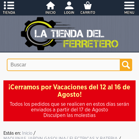
¡Cerramos por Vacaciones del 12 al 16 de
Agosto!
Todos los pedidos que se realicen en estos días serán
enviados a partir del 17 de Agosto
Disculpen las molestias
Estás en:
Inicio
/
MAQUINAS JARDIN GASOLINA/ ELECTRICAS Y BATERIA
/