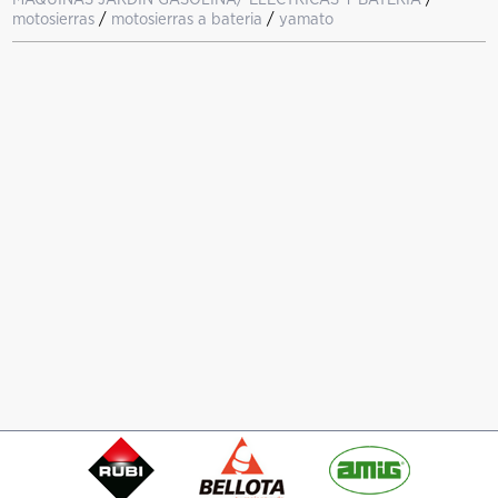
motosierras
/
motosierras a bateria
/
yamato