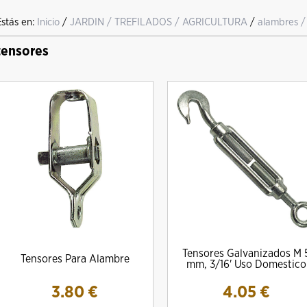
Estás en:
Inicio
/
JARDIN / TREFILADOS / AGRICULTURA
/
alambres /
tensores
Tensores Galvanizados M 
Tensores Para Alambre
mm, 3/16' Uso Domestico
3.80
€
4.05
€