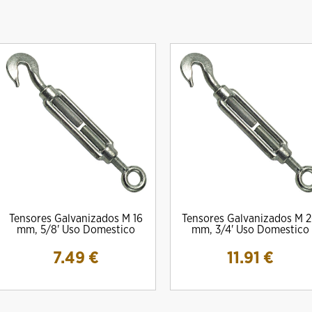
ro Amig Mod. 10000S Simple
CERRADURA MOD. 334 AMIG
TERMO ELECTR
Tensores Galvanizados M 16
Tensores Galvanizados M 
Embrague
VERT
13.70 €
mm, 5/8' Uso Domestico
mm, 3/4' Uso Domestico
22.08 €
120.
7.49
€
11.91
€