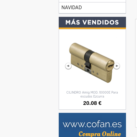
NAVIDAD
Cilindro Amig Mod. 10000 Doble
CILINDRO Amig MOD. 10000E Para
Cilind
Embrague
escudos Ezcurra
20.08 €
20.08 €