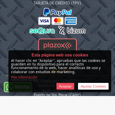
TARJETA DE CRÉDITO (TPV)
Esta página web usa cookies
Al hacer clic en "Aceptar", apruebas que las cookies se
guarden en tu dispositivo para el correcto
funcionamiento de la web, hacer analíticas de uso y
CONTACTO
colaborar con estudios de marketing.
Más Información
LA TIENDA DEL FERRETERO
- Ferretería "Las Nieves" -
Aceptar
Ajustar Cookies
WhatsApp
Avda. Valencia, 35
Puerto de Sta. María (Cádiz)
(+34) 676 39 30 34
info@latiendadelferretero.com