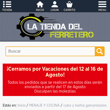
¡Cerramos por Vacaciones del 12 al 16 de
Agosto!
Todos los pedidos que se realicen en estos días serán
enviados a partir del 17 de Agosto
Disculpen las molestias
Estás en:
Inicio
/
MENAJE Y COCINA
/
cubo y baños galvanizados