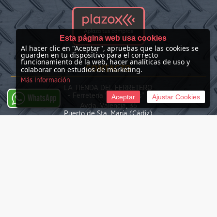
Esta página web usa cookies
Al hacer clic en "Aceptar", apruebas que las cookies se
guarden en tu dispositivo para el correcto
funcionamiento de la web, hacer analíticas de uso y
CONTACTO
colaborar con estudios de marketing.
Más Información
LA TIENDA DEL FERRETERO
- Ferretería "Las Nieves" -
Aceptar
Ajustar Cookies
WhatsApp
Avda. Valencia, 35
Puerto de Sta. María (Cádiz)
(+34) 676 39 30 34
info@latiendadelferretero.com
©
2026 La Tienda del Ferretero