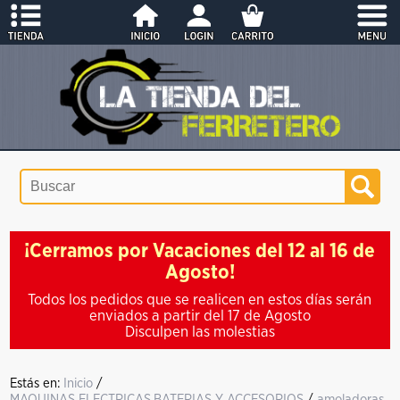
¡Cerramos por Vacaciones del 12 al 16 de
Agosto!
Todos los pedidos que se realicen en estos días serán
enviados a partir del 17 de Agosto
Disculpen las molestias
Estás en:
Inicio
/
MAQUINAS ELECTRICAS,BATERIAS Y ACCESORIOS
/
amoladoras