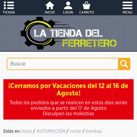
¡Cerramos por Vacaciones del 12 al 16 de
Agosto!
Todos los pedidos que se realicen en estos días serán
enviados a partir del 17 de Agosto
Disculpen las molestias
Estás en:
Inicio
/
AUTOMOCIÓN
/
coche
/
bombas