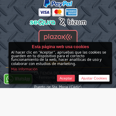
Esta página web usa cookies
Al hacer clic en "Aceptar", apruebas que las cookies se
guarden en tu dispositivo para el correcto
funcionamiento de la web, hacer analíticas de uso y
CONTACTO
colaborar con estudios de marketing.
Más Información
LA TIENDA DEL FERRETERO
- Ferretería "Las Nieves" -
Aceptar
Ajustar Cookies
WhatsApp
Avda. Valencia, 35
Puerto de Sta. María (Cádiz)
(+34) 676 39 30 34
info@latiendadelferretero.com