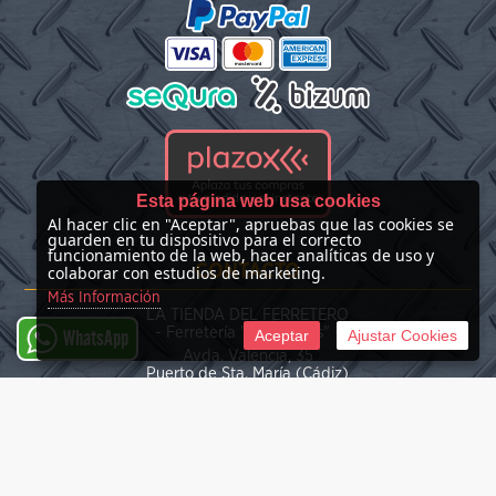
Esta página web usa cookies
Al hacer clic en "Aceptar", apruebas que las cookies se
guarden en tu dispositivo para el correcto
funcionamiento de la web, hacer analíticas de uso y
CONTACTO
colaborar con estudios de marketing.
Más Información
LA TIENDA DEL FERRETERO
- Ferretería "Las Nieves" -
Aceptar
Ajustar Cookies
WhatsApp
Avda. Valencia, 35
Puerto de Sta. María (Cádiz)
(+34) 676 39 30 34
info@latiendadelferretero.com