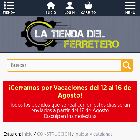
¡Cerramos por Vacaciones del 12 al 16 de
Agosto!
Todos los pedidos que se realicen en estos días serán
enviados a partir del 17 de Agosto
Disculpen las molestias
Estás en:
Inicio
/
CONSTRUCCION
/
paleta y catalanas