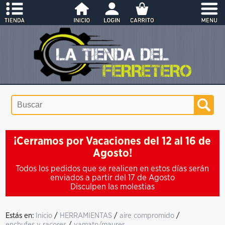
¡Cerramos por Vacaciones del 12 al 16 de
Agosto!
Todos los pedidos que se realicen en estos días serán
enviados a partir del 17 de Agosto
Disculpen las molestias
Estás en:
Inicio
/
HERRAMIENTAS
/
aire compromido
/
enchufes y racores
/
yamato/maurer