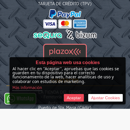
TARJETA DE CRÉDITO (TPV)
Esta página web usa cookies
Al hacer clic en "Aceptar", apruebas que las cookies se
guarden en tu dispositivo para el correcto
funcionamiento de la web, hacer analíticas de uso y
CONTACTO
colaborar con estudios de marketing.
Más Información
LA TIENDA DEL FERRETERO
- Ferretería "Las Nieves" -
Aceptar
Ajustar Cookies
WhatsApp
Avda. Valencia, 35
Puerto de Sta. María (Cádiz)
(+34) 676 39 30 34
info@latiendadelferretero.com