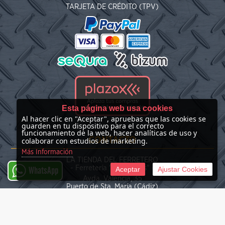
TARJETA DE CRÉDITO (TPV)
Esta página web usa cookies
Al hacer clic en "Aceptar", apruebas que las cookies se
guarden en tu dispositivo para el correcto
funcionamiento de la web, hacer analíticas de uso y
CONTACTO
colaborar con estudios de marketing.
Más Información
LA TIENDA DEL FERRETERO
- Ferretería "Las Nieves" -
Aceptar
Ajustar Cookies
WhatsApp
Avda. Valencia, 35
Puerto de Sta. María (Cádiz)
(+34) 676 39 30 34
info@latiendadelferretero.com