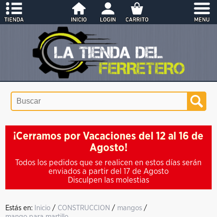
¡Cerramos por Vacaciones del 12 al 16 de
Agosto!
Todos los pedidos que se realicen en estos días serán
enviados a partir del 17 de Agosto
Disculpen las molestias
Estás en:
Inicio
/
CONSTRUCCION
/
mangos
/
mango para martillo