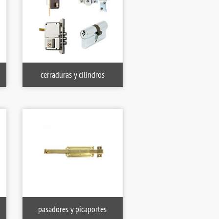
cerraduras y cilindros
OD. 334 AMIG
TERMO ELECTRICO 50L DELTA
Bombas centrífugas con prefil
VERTICAL
piscinas bps-120m 1.2 c.v 
70 €
120.00 €
234.13 €
pasadores y picaportes