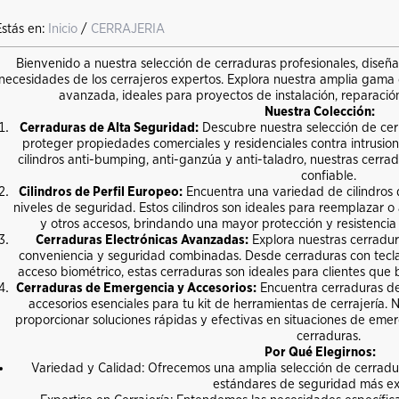
Estás en:
Inicio
/
CERRAJERIA
Bienvenido a nuestra selección de cerraduras profesionales, diseña
necesidades de los cerrajeros expertos. Explora nuestra amplia gama 
avanzada, ideales para proyectos de instalación, reparació
Nuestra Colección:
Cerraduras de Alta Seguridad:
Descubre nuestra selección de cer
proteger propiedades comerciales y residenciales contra intrusio
cilindros anti-bumping, anti-ganzúa y anti-taladro, nuestras cerra
confiable.
Cilindros de Perfil Europeo:
Encuentra una variedad de cilindros 
niveles de seguridad. Estos cilindros son ideales para reemplazar o
y otros accesos, brindando una mayor protección y resistenci
Cerraduras Electrónicas Avanzadas:
Explora nuestras cerradur
conveniencia y seguridad combinadas. Desde cerraduras con tecla
acceso biométrico, estas cerraduras son ideales para clientes que 
Cerraduras de Emergencia y Accesorios:
Encuentra cerraduras de 
accesorios esenciales para tu kit de herramientas de cerrajería.
proporcionar soluciones rápidas y efectivas en situaciones de eme
cerraduras.
Por Qué Elegirnos:
Variedad y Calidad: Ofrecemos una amplia selección de cerradu
estándares de seguridad más ex