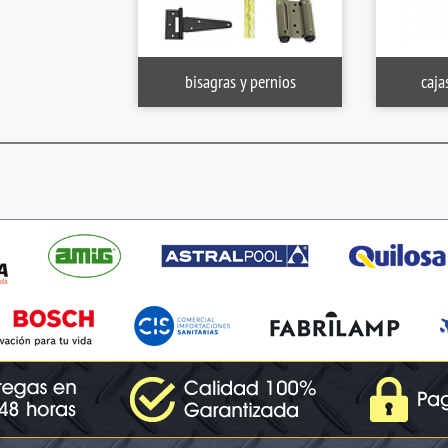
bisagras y pernios
caja