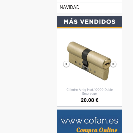
NAVIDAD
Cilindro Amig Mod. 10000 Doble
CILIN
Embrague
20.08 €