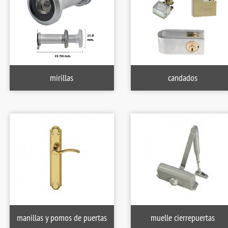
mirillas
candados
DRO Amig MOD. 10000E Para
Cilindro Amig Mod. 10000S Simple
CERRADURA M
escudos Ezcurra
Embrague
13.
20.08 €
22.08 €
manillas y pomos de puertas
muelle cierrepuertas