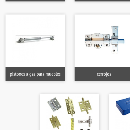
pistones a gas para muebles
cerrojos