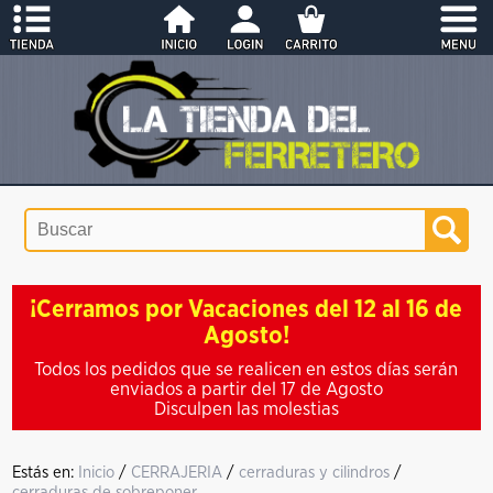
¡Cerramos por Vacaciones del 12 al 16 de
Agosto!
Todos los pedidos que se realicen en estos días serán
enviados a partir del 17 de Agosto
Disculpen las molestias
Estás en:
Inicio
/
CERRAJERIA
/
cerraduras y cilindros
/
cerraduras de sobreponer