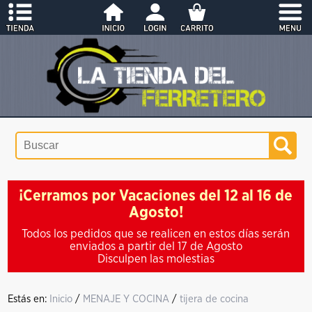
¡Cerramos por Vacaciones del 12 al 16 de
Agosto!
Todos los pedidos que se realicen en estos días serán
enviados a partir del 17 de Agosto
Disculpen las molestias
Estás en:
Inicio
/
MENAJE Y COCINA
/
tijera de cocina