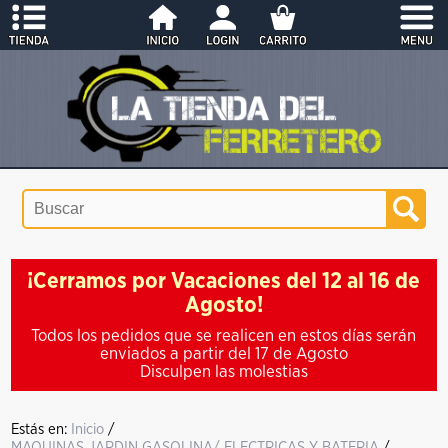
¡Cerramos por Vacaciones del 12 al 16 de
Agosto!
Todos los pedidos que se realicen en estos días serán
enviados a partir del 17 de Agosto
Disculpen las molestias
Estás en:
Inicio
/
MAQUINAS JARDIN GASOLINA/ ELECTRICAS Y BATERIA
/