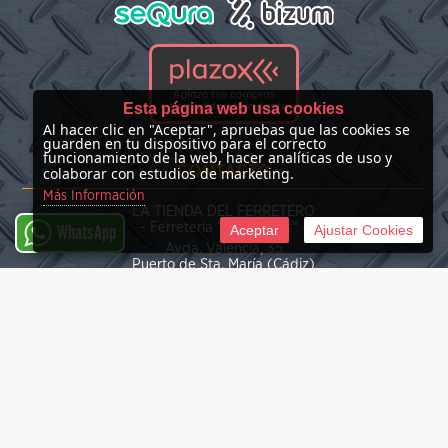
Esta página web usa cookies
Al hacer clic en "Aceptar", apruebas que las cookies se
guarden en tu dispositivo para el correcto
funcionamiento de la web, hacer analíticas de uso y
CONTACTO
colaborar con estudios de marketing.
Más Información
LA TIENDA DEL FERRETERO
- Ferretería "Las Nieves" -
Aceptar
Ajustar Cookies
WhatsApp
Avda. Valencia, 35
Puerto de Sta. María (Cádiz)
(+34) 676 39 30 34
info@latiendadelferretero.com