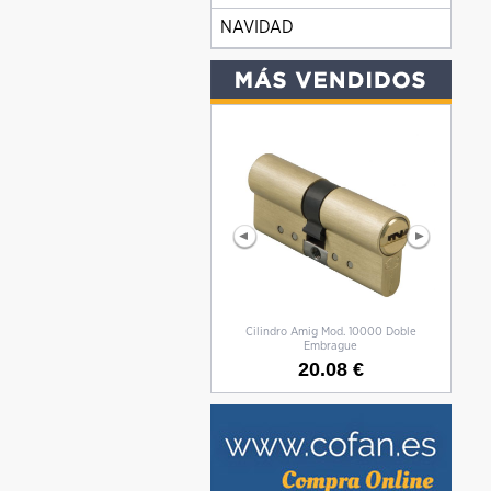
NAVIDAD
Cilindro Amig Mod. 10000 Doble
CILIN
Embrague
20.08 €